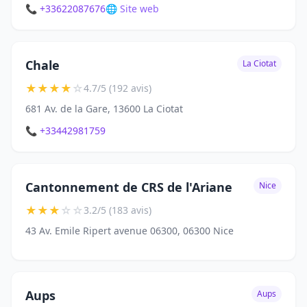
📞 +33622087676
🌐 Site web
Chale
La Ciotat
★
★
★
★
☆
4.7/5 (192 avis)
681 Av. de la Gare, 13600 La Ciotat
📞 +33442981759
Cantonnement de CRS de l'Ariane
Nice
★
★
★
☆
☆
3.2/5 (183 avis)
43 Av. Emile Ripert avenue 06300, 06300 Nice
Aups
Aups