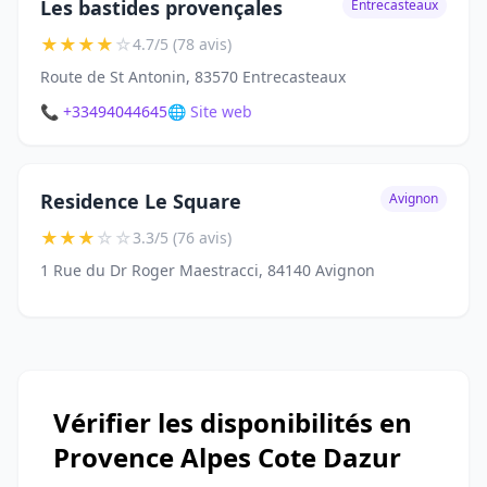
Les bastides provençales
Entrecasteaux
★
★
★
★
☆
4.7/5 (78 avis)
Route de St Antonin, 83570 Entrecasteaux
📞 +33494044645
🌐 Site web
Residence Le Square
Avignon
★
★
★
☆
☆
3.3/5 (76 avis)
1 Rue du Dr Roger Maestracci, 84140 Avignon
Vérifier les disponibilités en
Provence Alpes Cote Dazur