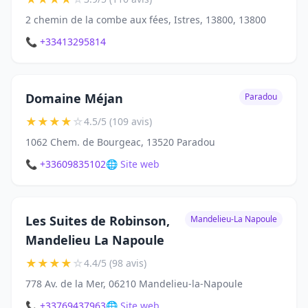
2 chemin de la combe aux fées, Istres, 13800, 13800
📞 +33413295814
Domaine Méjan
Paradou
★
★
★
★
☆
4.5/5 (109 avis)
1062 Chem. de Bourgeac, 13520 Paradou
📞 +33609835102
🌐 Site web
Les Suites de Robinson,
Mandelieu-La Napoule
Mandelieu La Napoule
★
★
★
★
☆
4.4/5 (98 avis)
778 Av. de la Mer, 06210 Mandelieu-la-Napoule
📞 +33769437963
🌐 Site web