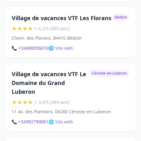
Village de vacances VTF Les Florans
Bédoin
★
★
★
★
☆
4.2/5 (350 avis)
Chem. des Florans, 84410 Bédoin
📞 +33490656010
🌐 Site web
Village de vacances VTF Le
Céreste-en-Luberon
Domaine du Grand
Luberon
★
★
★
★
☆
3.9/5 (344 avis)
11 Av. des Plantiers, 04280 Céreste-en-Luberon
📞 +33492790061
🌐 Site web