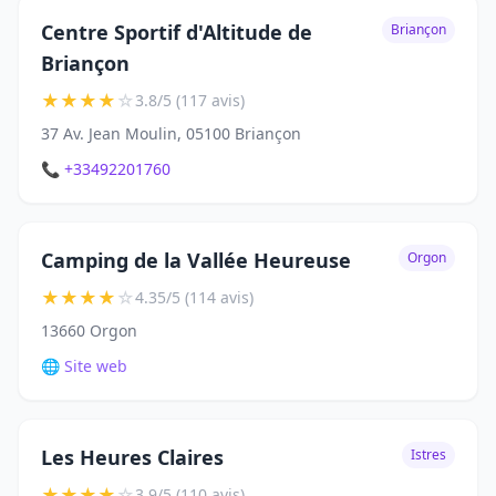
Centre Sportif d'Altitude de
Briançon
Briançon
★
★
★
★
☆
3.8/5 (117 avis)
37 Av. Jean Moulin, 05100 Briançon
📞 +33492201760
Camping de la Vallée Heureuse
Orgon
★
★
★
★
☆
4.35/5 (114 avis)
13660 Orgon
🌐 Site web
Les Heures Claires
Istres
★
★
★
★
☆
3.9/5 (110 avis)