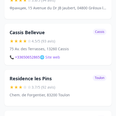
★
★
★
★
☆
3.8/5 (94 avis)
Франция, 15 Avenue du Dr JB Jaubert, 04800 Gréoux-les-Bains
Cassis Bellevue
Cassis
★
★
★
★
☆
4.5/5 (93 avis)
75 Av. des Terrasses, 13260 Cassis
📞 +33650652865
🌐 Site web
Residence les Pins
Toulon
★
★
★
☆
☆
3.7/5 (92 avis)
Chem. de Forgentier, 83200 Toulon