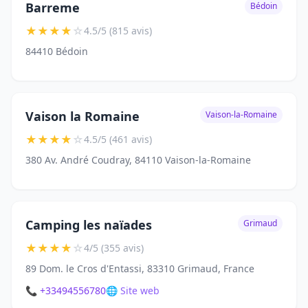
Barreme
Bédoin
★
★
★
★
☆
4.5/5 (815 avis)
84410 Bédoin
Vaison la Romaine
Vaison-la-Romaine
★
★
★
★
☆
4.5/5 (461 avis)
380 Av. André Coudray, 84110 Vaison-la-Romaine
Camping les naïades
Grimaud
★
★
★
★
☆
4/5 (355 avis)
89 Dom. le Cros d'Entassi, 83310 Grimaud, France
📞 +33494556780
🌐 Site web