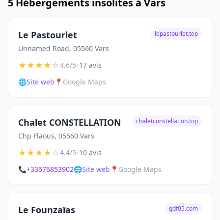
5 Hébergements insolites à Vars
Le Pastourlet
lepastourlet.top
Unnamed Road, 05560 Vars
★
★
★
★
☆
•
4.6/5
17 avis
🌐
Site web
📍
Google Maps
Chalet CONSTELLATION
chaletconstellation.top
Chp Flaous, 05560 Vars
★
★
★
★
☆
•
4.4/5
10 avis
📞
+33676853902
🌐
Site web
📍
Google Maps
Le Founzaïas
gdf05.com