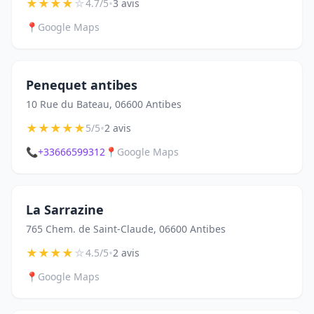
★
★
★
★
☆
•
4.7/5
3 avis
📍
Google Maps
Penequet antibes
10 Rue du Bateau, 06600 Antibes
★
★
★
★
★
•
5/5
2 avis
📞
+33666599312
📍
Google Maps
La Sarrazine
765 Chem. de Saint-Claude, 06600 Antibes
★
★
★
★
☆
•
4.5/5
2 avis
📍
Google Maps