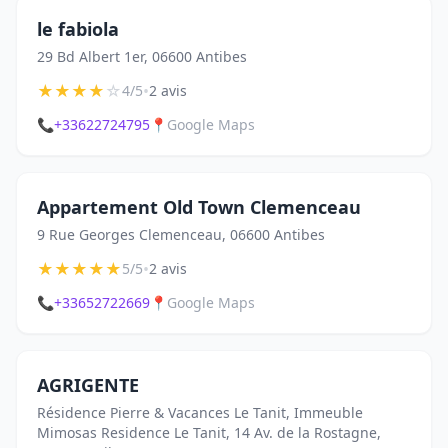
le fabiola
29 Bd Albert 1er, 06600 Antibes
★
★
★
★
☆
•
4/5
2 avis
📞
+33622724795
📍
Google Maps
Appartement Old Town Clemenceau
9 Rue Georges Clemenceau, 06600 Antibes
★
★
★
★
★
•
5/5
2 avis
📞
+33652722669
📍
Google Maps
AGRIGENTE
Résidence Pierre & Vacances Le Tanit, Immeuble
Mimosas Residence Le Tanit, 14 Av. de la Rostagne,