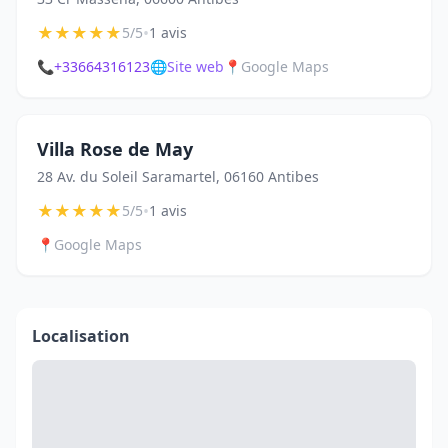
★
★
★
★
★
•
5/5
1 avis
📞
+33664316123
🌐
Site web
📍
Google Maps
Villa Rose de May
28 Av. du Soleil Saramartel, 06160 Antibes
★
★
★
★
★
•
5/5
1 avis
📍
Google Maps
Localisation