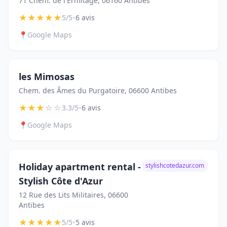
71 Chem. de l'Ermitage, 06160 Antibes
★
★
★
★
★
•
5/5
6 avis
📍
Google Maps
les Mimosas
Chem. des Âmes du Purgatoire, 06600 Antibes
★
★
★
☆
☆
•
3.3/5
6 avis
📍
Google Maps
Holiday apartment rental -
stylishcotedazur.com
Stylish Côte d'Azur
12 Rue des Lits Militaires, 06600
Antibes
★
★
★
★
★
•
5/5
5 avis