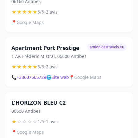
06160 Antibes
★
★
★
★
★
•
5/5
2 avis
📍
Google Maps
Apartment Port Prestige
antioniosstravels.eu
1 Av. Frédéric Mistral, 06600 Antibes
★
★
★
★
★
•
5/5
2 avis
📞
+33607565729
🌐
Site web
📍
Google Maps
L’HORIZON BLEU C2
06600 Antibes
★
☆
☆
☆
☆
•
1/5
1 avis
📍
Google Maps