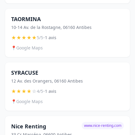
TAORMINA
10-14 Av. de la Rostagne, 06160 Antibes
★
★
★
★
★
•
5/5
1 avis
📍
Google Maps
SYRACUSE
12 Av. des Orangers, 06160 Antibes
★
★
★
★
☆
•
4/5
1 avis
📍
Google Maps
Nice Renting
www.nice-renting.com
33 Cr Masséna, 06600 Antibes