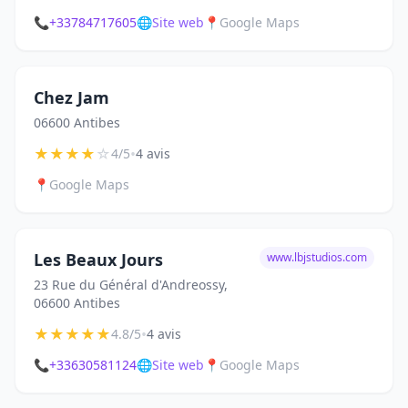
📞
+33784717605
🌐
Site web
📍
Google Maps
Chez Jam
06600 Antibes
★
★
★
★
☆
•
4/5
4 avis
📍
Google Maps
Les Beaux Jours
www.lbjstudios.com
23 Rue du Général d'Andreossy,
06600 Antibes
★
★
★
★
★
•
4.8/5
4 avis
📞
+33630581124
🌐
Site web
📍
Google Maps