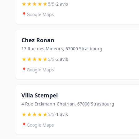
★
★
★
★
★
•
5/5
2 avis
📍
Google Maps
Chez Ronan
17 Rue des Mineurs, 67000 Strasbourg
★
★
★
★
★
•
5/5
2 avis
📍
Google Maps
Villa Stempel
4 Rue Erckmann-Chatrian, 67000 Strasbourg
★
★
★
★
★
•
5/5
1 avis
📍
Google Maps