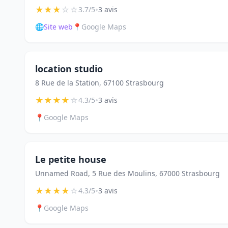
★
★
★
☆
☆
•
3.7/5
3 avis
🌐
Site web
📍
Google Maps
location studio
8 Rue de la Station, 67100 Strasbourg
★
★
★
★
☆
•
4.3/5
3 avis
📍
Google Maps
Le petite house
Unnamed Road, 5 Rue des Moulins, 67000 Strasbourg
★
★
★
★
☆
•
4.3/5
3 avis
📍
Google Maps