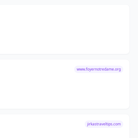
www.foyernotredame.org
jirkastraveltips.com