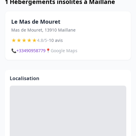
1 Hébergements insolites à Maillane
Le Mas de Mouret
Mas de Mouret, 13910 Maillane
★
★
★
★
★
•
4.8/5
10 avis
📞
+33490958779
📍
Google Maps
Localisation