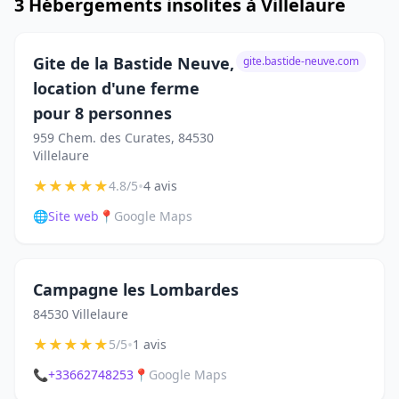
3 Hébergements insolites à Villelaure
Gite de la Bastide Neuve,
gite.bastide-neuve.com
location d'une ferme
pour 8 personnes
959 Chem. des Curates, 84530
Villelaure
★
★
★
★
★
•
4.8/5
4 avis
🌐
Site web
📍
Google Maps
Campagne les Lombardes
84530 Villelaure
★
★
★
★
★
•
5/5
1 avis
📞
+33662748253
📍
Google Maps