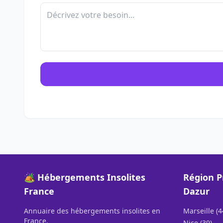
🏕️ Hébergements Insolites
Région P
France
Dazur
Annuaire des hébergements insolites en
Marseille (4
France.
Nice (39)