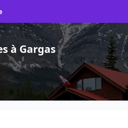
e
es à Gargas