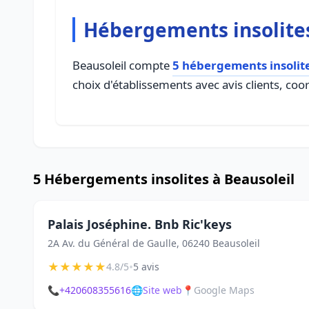
Hébergements insolites
Beausoleil compte
5 hébergements insolit
choix d'établissements avec avis clients, coo
5 Hébergements insolites à Beausoleil
Palais Joséphine. Bnb Ric'keys
2A Av. du Général de Gaulle, 06240 Beausoleil
★
★
★
★
★
•
4.8/5
5 avis
📞
+420608355616
🌐
Site web
📍
Google Maps