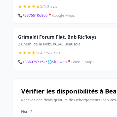
★
★
★
★
★
•
5/5
2 avis
📞
+33766106860
📍
Google Maps
Grimaldi Forum Flat. Bnb Ric'keys
2 Chem. de la Noix, 06240 Beausoleil
★
★
★
★
☆
•
4.5/5
2 avis
📞
+33607931545
🌐
Site web
📍
Google Maps
Vérifier les disponibilités à Bea
Recevez des devis gratuits de Hébergements insolites 
Nom *