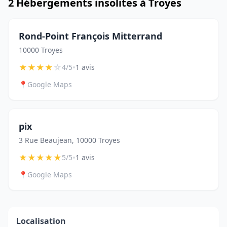
2 Hébergements insolites à Troyes
Rond-Point François Mitterrand
10000 Troyes
★
★
★
★
☆
•
4/5
1 avis
📍
Google Maps
pix
3 Rue Beaujean, 10000 Troyes
★
★
★
★
★
•
5/5
1 avis
📍
Google Maps
Localisation