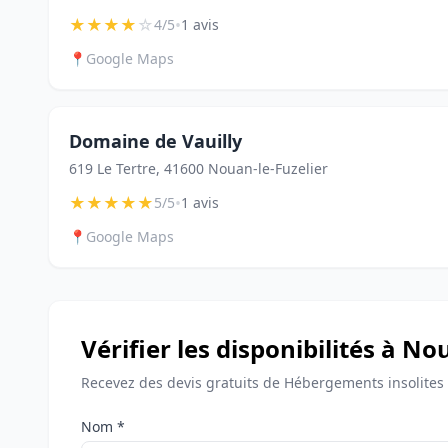
★
★
★
★
☆
•
4/5
1 avis
📍
Google Maps
Domaine de Vauilly
619 Le Tertre, 41600 Nouan-le-Fuzelier
★
★
★
★
★
•
5/5
1 avis
📍
Google Maps
Vérifier les disponibilités à No
Recevez des devis gratuits de Hébergements insolites 
Nom *