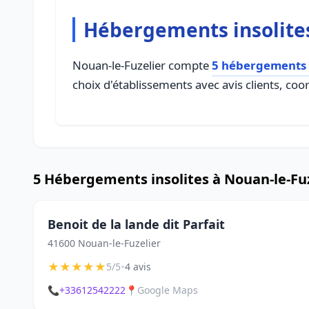
Hébergements insolites
Nouan-le-Fuzelier compte
5 hébergements i
choix d'établissements avec avis clients, coo
5 Hébergements insolites à Nouan-le-Fu
Benoit de la lande dit Parfait
41600 Nouan-le-Fuzelier
★
★
★
★
★
•
5/5
4 avis
📞
+33612542222
📍
Google Maps