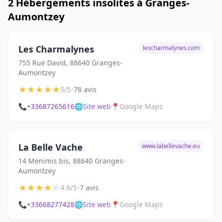
2 Hébergements insolites à Granges-
Aumontzey
Les Charmalynes
lescharmalynes.com
755 Rue David, 88640 Granges-
Aumontzey
★
★
★
★
★
•
5/5
78 avis
📞
+33687265616
🌐
Site web
📍
Google Maps
La Belle Vache
www.labellevache.eu
14 Menimis bis, 88640 Granges-
Aumontzey
★
★
★
★
☆
•
4.6/5
7 avis
📞
+33668277428
🌐
Site web
📍
Google Maps