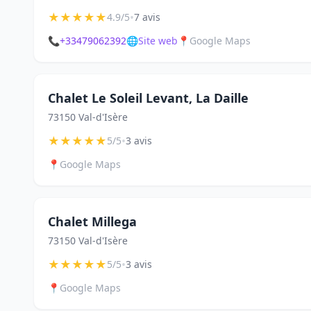
★
★
★
★
★
•
4.9/5
7 avis
📞
+33479062392
🌐
Site web
📍
Google Maps
Chalet Le Soleil Levant, La Daille
73150 Val-d'Isère
★
★
★
★
★
•
5/5
3 avis
📍
Google Maps
Chalet Millega
73150 Val-d'Isère
★
★
★
★
★
•
5/5
3 avis
📍
Google Maps