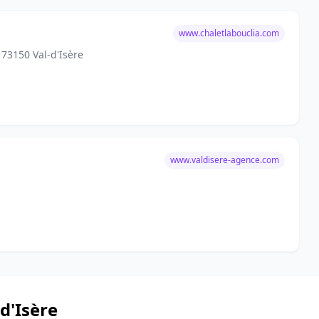
www.chaletlabouclia.com
73150 Val-d'Isère
www.valdisere-agence.com
-d'Isère