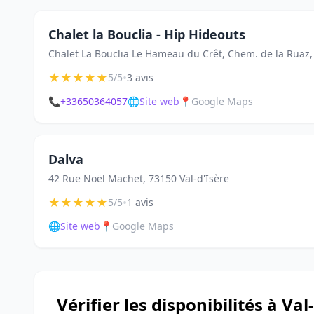
Chalet la Bouclia - Hip Hideouts
Chalet La Bouclia Le Hameau du Crêt, Chem. de la Ruaz, 
★
★
★
★
★
•
5/5
3 avis
📞
+33650364057
🌐
Site web
📍
Google Maps
Dalva
42 Rue Noël Machet, 73150 Val-d'Isère
★
★
★
★
★
•
5/5
1 avis
🌐
Site web
📍
Google Maps
Vérifier les disponibilités à Val