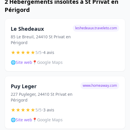
2 Hébergements insolites à St Privat en
Périgord
Le Shedeaux
leshedeaux.traveleto.com
85 Le Breuil, 24410 St Privat en
Périgord
★
★
★
★
★
•
5/5
4 avis
🌐
Site web
📍
Google Maps
Puy Leger
www.homeaway.com
227 Puyleger, 24410 St Privat en
Périgord
★
★
★
★
★
•
5/5
3 avis
🌐
Site web
📍
Google Maps