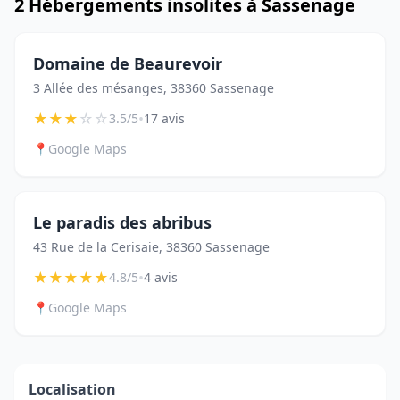
2 Hébergements insolites à Sassenage
Domaine de Beaurevoir
3 Allée des mésanges, 38360 Sassenage
★
★
★
☆
☆
•
3.5/5
17 avis
📍
Google Maps
Le paradis des abribus
43 Rue de la Cerisaie, 38360 Sassenage
★
★
★
★
★
•
4.8/5
4 avis
📍
Google Maps
Localisation