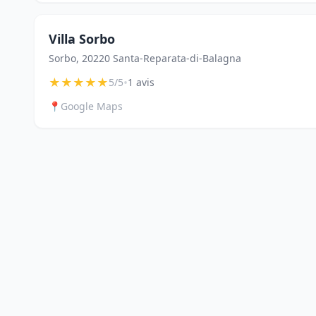
Villa Sorbo
Sorbo, 20220 Santa-Reparata-di-Balagna
★
★
★
★
★
•
5/5
1 avis
📍
Google Maps