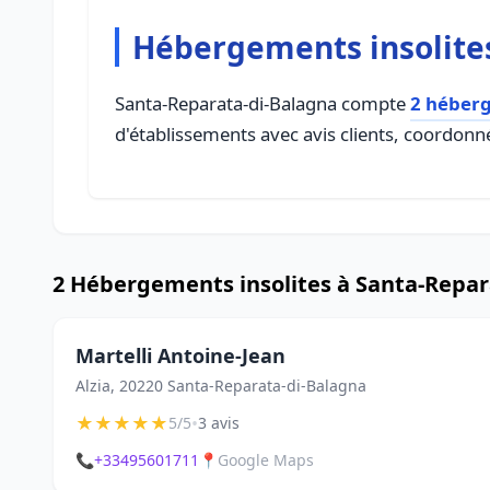
Hébergements insolites
Santa-Reparata-di-Balagna compte
2 héberg
d'établissements avec avis clients, coordonné
2 Hébergements insolites à Santa-Repar
Martelli Antoine-Jean
Alzia, 20220 Santa-Reparata-di-Balagna
★
★
★
★
★
•
5/5
3 avis
📞
+33495601711
📍
Google Maps