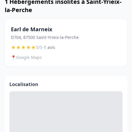
1 Hébergements insolites à Saint-Yrieix-
la-Perche
Earl de Marneix
D704, 87500 Saint-Yrieix-la-Perche
★
★
★
★
★
•
5/5
1 avis
📍
Google Maps
Localisation