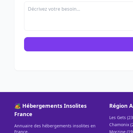
🏕️ Hébergements Insolites
Région A
France
Les Gets (23
Chamonix (
Annuaire des hébergements insolites en
France.
Morzine (19