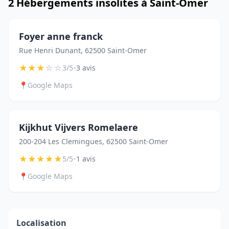
2 Hébergements insolites à Saint-Omer
Foyer anne franck
Rue Henri Dunant, 62500 Saint-Omer
★
★
★
☆
☆
•
3/5
3 avis
📍
Google Maps
Kijkhut Vijvers Romelaere
200-204 Les Clemingues, 62500 Saint-Omer
★
★
★
★
★
•
5/5
1 avis
📍
Google Maps
Localisation