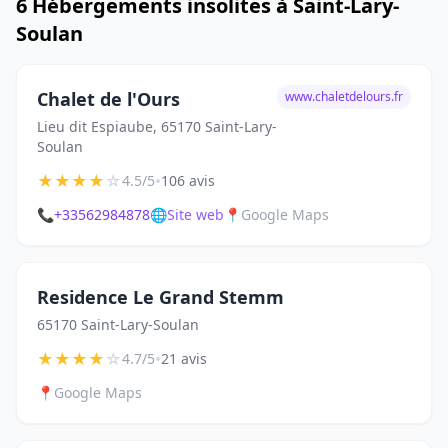
6 Hébergements insolites à Saint-Lary-
Soulan
Chalet de l'Ours
www.chaletdelours.fr
Lieu dit Espiaube, 65170 Saint-Lary-
Soulan
★
★
★
★
☆
•
4.5/5
106 avis
📞
+33562984878
🌐
Site web
📍
Google Maps
Residence Le Grand Stemm
65170 Saint-Lary-Soulan
★
★
★
★
☆
•
4.7/5
21 avis
📍
Google Maps