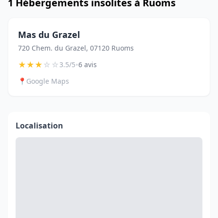
1 Hébergements insolites à Ruoms
Mas du Grazel
720 Chem. du Grazel, 07120 Ruoms
★
★
★
☆
☆
•
3.5/5
6 avis
📍
Google Maps
Localisation