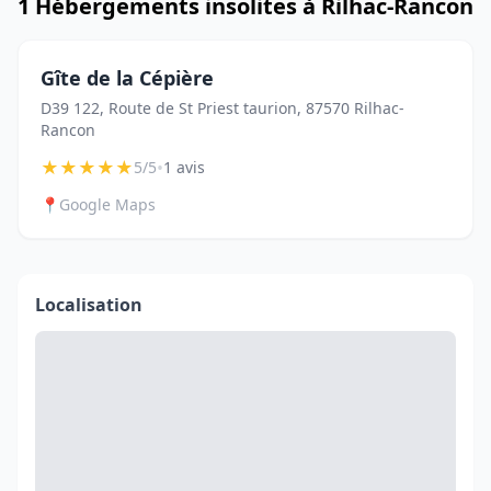
1 Hébergements insolites à Rilhac-Rancon
Gîte de la Cépière
D39 122, Route de St Priest taurion, 87570 Rilhac-
Rancon
★
★
★
★
★
•
5/5
1 avis
📍
Google Maps
Localisation