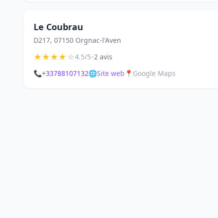
Le Coubrau
D217, 07150 Orgnac-l'Aven
★
★
★
★
☆
•
4.5/5
2 avis
📞
+33788107132
🌐
Site web
📍
Google Maps