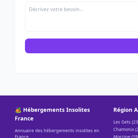
🏕️ Hébergements Insolites
Région A
France
Les Gets (23
Chamonix (
Annuaire des hébergements insolites en
France.
Morzine (19