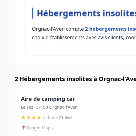
Hébergements insolites
Orgnac-l'Aven compte
2 hébergements inso
choix d'établissements avec avis clients, coo
2 Hébergements insolites à Orgnac-l'Av
Aire de camping car
Le Fez, 07150 Orgnac-l'Aven
★
★
★
★
☆
•
4.5/5
21 avis
📍
Google Maps