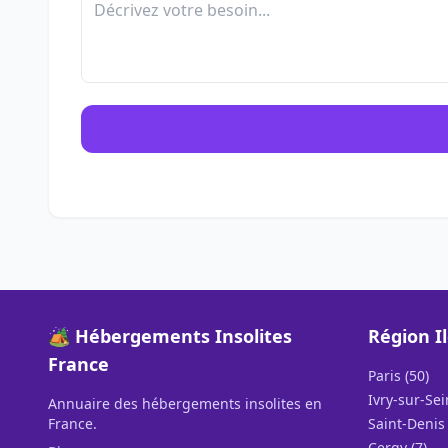
🏕️ Hébergements Insolites
Région I
France
Paris (50)
Ivry-sur-Sei
Annuaire des hébergements insolites en
France.
Saint-Denis 
Cergy (7)