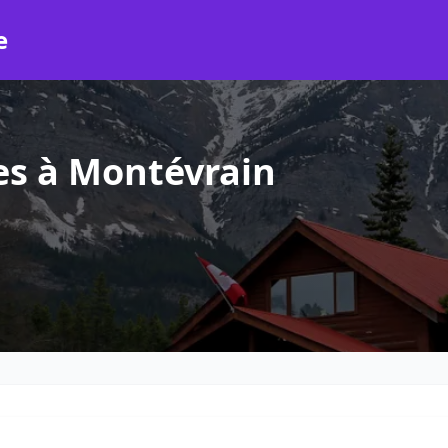
e
es à Montévrain