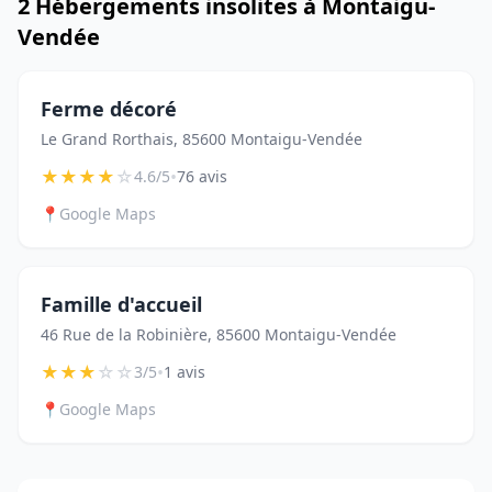
2 Hébergements insolites à Montaigu-
Vendée
Ferme décoré
Le Grand Rorthais, 85600 Montaigu-Vendée
★
★
★
★
☆
•
4.6/5
76 avis
📍
Google Maps
Famille d'accueil
46 Rue de la Robinière, 85600 Montaigu-Vendée
★
★
★
☆
☆
•
3/5
1 avis
📍
Google Maps