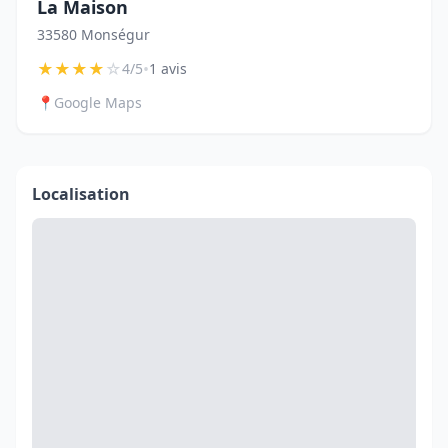
La Maison
33580 Monségur
★
★
★
★
☆
•
4/5
1 avis
📍
Google Maps
Localisation