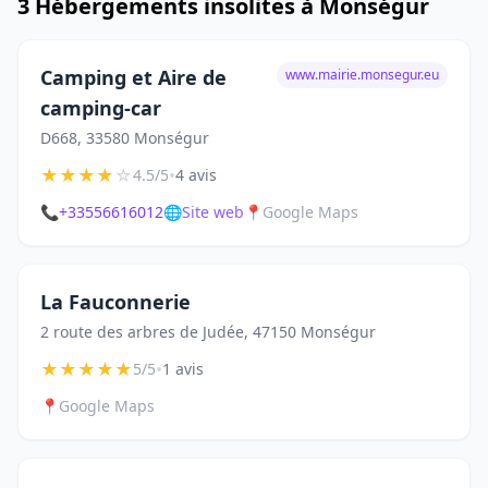
3 Hébergements insolites à Monségur
Camping et Aire de
www.mairie.monsegur.eu
camping-car
D668, 33580 Monségur
★
★
★
★
☆
•
4.5/5
4 avis
📞
+33556616012
🌐
Site web
📍
Google Maps
La Fauconnerie
2 route des arbres de Judée, 47150 Monségur
★
★
★
★
★
•
5/5
1 avis
📍
Google Maps