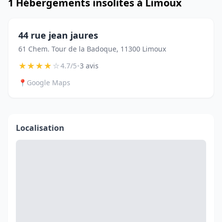
1 Hébergements insolites à Limoux
44 rue jean jaures
61 Chem. Tour de la Badoque, 11300 Limoux
★
★
★
★
☆
•
4.7/5
3 avis
📍
Google Maps
Localisation