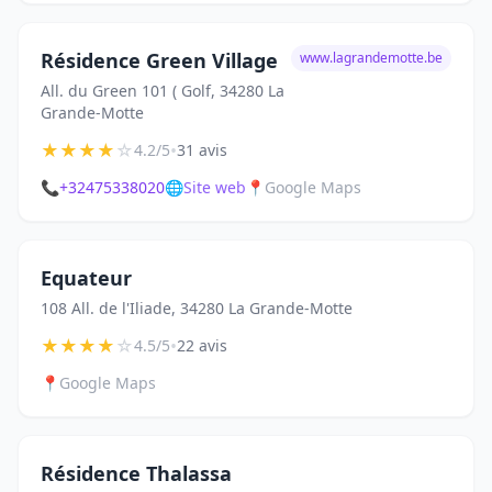
Résidence Green Village
www.lagrandemotte.be
All. du Green 101 ( Golf, 34280 La
Grande-Motte
★
★
★
★
☆
•
4.2/5
31 avis
📞
+32475338020
🌐
Site web
📍
Google Maps
Equateur
108 All. de l'Iliade, 34280 La Grande-Motte
★
★
★
★
☆
•
4.5/5
22 avis
📍
Google Maps
Résidence Thalassa