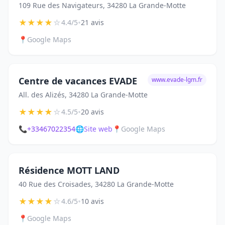
109 Rue des Navigateurs, 34280 La Grande-Motte
★
★
★
★
☆
•
4.4/5
21 avis
📍
Google Maps
Centre de vacances EVADE
www.evade-lgm.fr
All. des Alizés, 34280 La Grande-Motte
★
★
★
★
☆
•
4.5/5
20 avis
📞
+33467022354
🌐
Site web
📍
Google Maps
Résidence MOTT LAND
40 Rue des Croisades, 34280 La Grande-Motte
★
★
★
★
☆
•
4.6/5
10 avis
📍
Google Maps