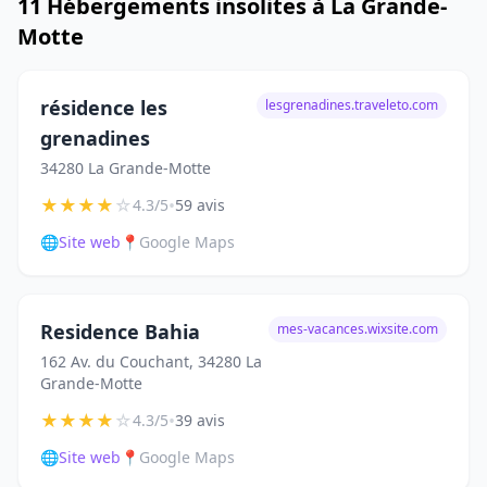
11 Hébergements insolites à La Grande-
Motte
résidence les
lesgrenadines.traveleto.com
grenadines
34280 La Grande-Motte
★
★
★
★
☆
•
4.3/5
59 avis
🌐
Site web
📍
Google Maps
Residence Bahia
mes-vacances.wixsite.com
162 Av. du Couchant, 34280 La
Grande-Motte
★
★
★
★
☆
•
4.3/5
39 avis
🌐
Site web
📍
Google Maps