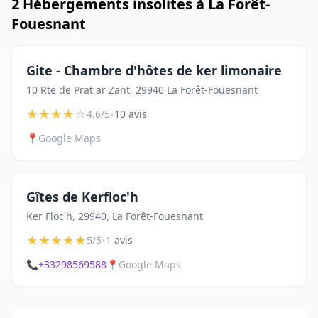
2 Hébergements insolites à La Forêt-
Fouesnant
Gite - Chambre d'hôtes de ker limonaire
10 Rte de Prat ar Zant, 29940 La Forêt-Fouesnant
★
★
★
★
☆
•
4.6/5
10 avis
📍
Google Maps
Gîtes de Kerfloc'h
Ker Floc'h, 29940, La Forêt-Fouesnant
★
★
★
★
★
•
5/5
1 avis
📞
+33298569588
📍
Google Maps