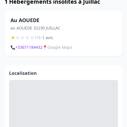
1 Hébergements insolites à Juillac
Au AOUEDE
au AOUEDE 32230 JUILLAC
★
☆
☆
☆
☆
•
1/5
1 avis
📞
+33671184432
📍
Google Maps
Localisation