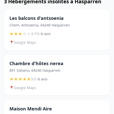
3 Hébergements insolites à Hasparren
Les balcons d'antsoenia
Chem. Antsoenia, 64240 Hasparren
★
★
★
☆
☆
•
3.7/5
6 avis
📍
Google Maps
Chambre d'hôtes nerea
891 Sohano, 64240 Hasparren
★
★
★
★
★
•
5/5
6 avis
📍
Google Maps
Maison Mendi Aire