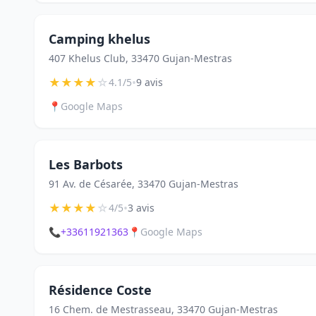
Camping khelus
407 Khelus Club, 33470 Gujan-Mestras
★
★
★
★
☆
•
4.1/5
9 avis
📍
Google Maps
Les Barbots
91 Av. de Césarée, 33470 Gujan-Mestras
★
★
★
★
☆
•
4/5
3 avis
📞
+33611921363
📍
Google Maps
Résidence Coste
16 Chem. de Mestrasseau, 33470 Gujan-Mestras