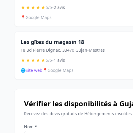
★
★
★
★
★
•
5/5
2 avis
📍
Google Maps
Les gîtes du magasin 18
18 Bd Pierre Dignac, 33470 Gujan-Mestras
★
★
★
★
★
•
5/5
1 avis
🌐
Site web
📍
Google Maps
Vérifier les disponibilités à G
Recevez des devis gratuits de Hébergements insolites
Nom *