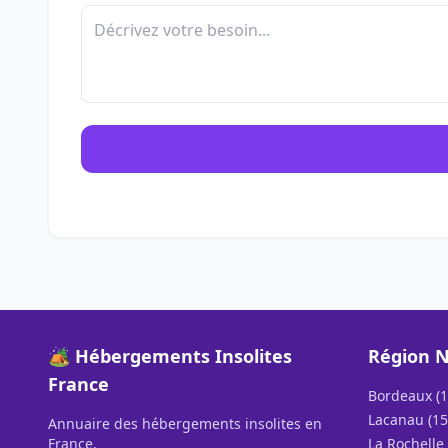
🏕️ Hébergements Insolites
Région N
France
Bordeaux (1
Lacanau (15
Annuaire des hébergements insolites en
France.
La Rochelle 