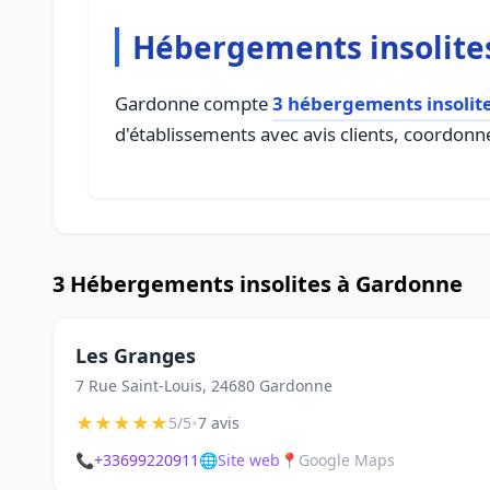
Hébergements insolite
Gardonne compte
3 hébergements insolit
d'établissements avec avis clients, coordonné
3 Hébergements insolites à Gardonne
Les Granges
7 Rue Saint-Louis, 24680 Gardonne
★
★
★
★
★
•
5/5
7 avis
📞
+33699220911
🌐
Site web
📍
Google Maps