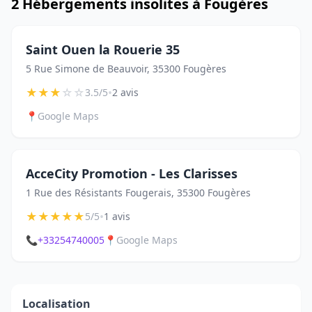
2 Hébergements insolites à Fougères
Saint Ouen la Rouerie 35
5 Rue Simone de Beauvoir, 35300 Fougères
★
★
★
☆
☆
•
3.5/5
2 avis
📍
Google Maps
AcceCity Promotion - Les Clarisses
1 Rue des Résistants Fougerais, 35300 Fougères
★
★
★
★
★
•
5/5
1 avis
📞
+33254740005
📍
Google Maps
Localisation