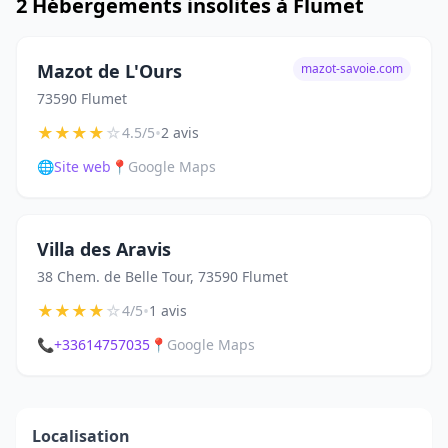
2 Hébergements insolites à Flumet
Mazot de L'Ours
mazot-savoie.com
73590 Flumet
★
★
★
★
☆
•
4.5/5
2 avis
🌐
Site web
📍
Google Maps
Villa des Aravis
38 Chem. de Belle Tour, 73590 Flumet
★
★
★
★
☆
•
4/5
1 avis
📞
+33614757035
📍
Google Maps
Localisation