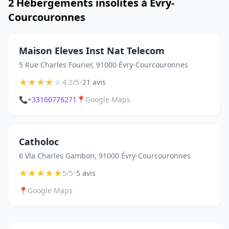
2 Hébergements insolites à Évry-
Courcouronnes
Maison Eleves Inst Nat Telecom
5 Rue Charles Fourier, 91000 Évry-Courcouronnes
★
★
★
★
☆
•
4.2/5
21 avis
📞
+33160776271
📍
Google Maps
Catholoc
6 Vla Charles Gambon, 91000 Évry-Courcouronnes
★
★
★
★
★
•
5/5
5 avis
📍
Google Maps