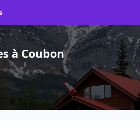
e
es à Coubon