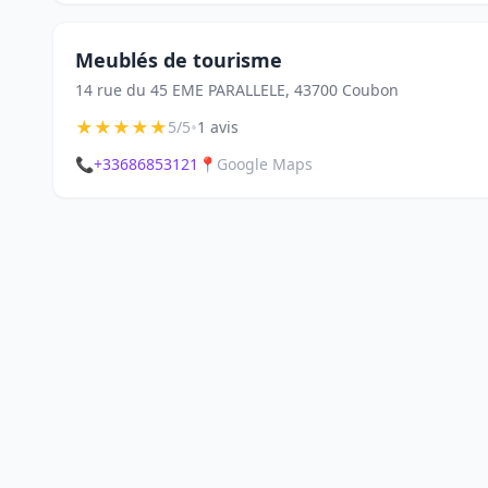
Meublés de tourisme
14 rue du 45 EME PARALLELE, 43700 Coubon
★
★
★
★
★
•
5/5
1 avis
📞
+33686853121
📍
Google Maps