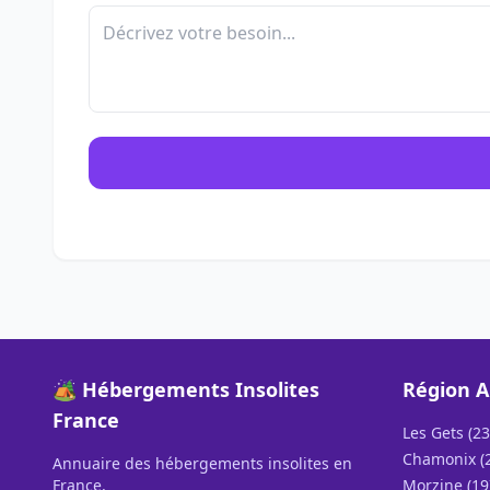
🏕️ Hébergements Insolites
Région A
France
Les Gets (23
Chamonix (
Annuaire des hébergements insolites en
France.
Morzine (19