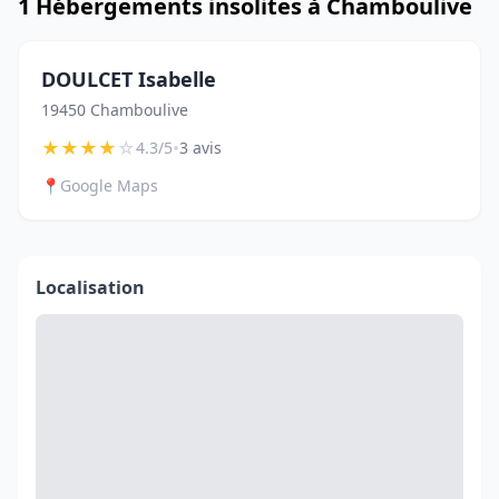
1 Hébergements insolites à Chamboulive
DOULCET Isabelle
19450 Chamboulive
★
★
★
★
☆
•
4.3/5
3 avis
📍
Google Maps
Localisation