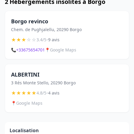
2 Hébergements insolites à Borgo
Borgo revinco
Chem. de Pughjalellu, 20290 Borgo
★
★
★
☆
☆
•
3.4/5
9 avis
📞
+33675654701
📍
Google Maps
ALBERTINI
3 Rés Monte Stello, 20290 Borgo
★
★
★
★
★
•
4.8/5
4 avis
📍
Google Maps
Localisation