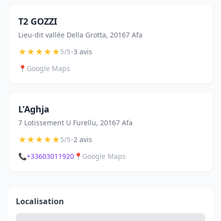
T2 GOZZI
Lieu-dit vallée Della Grotta, 20167 Afa
★
★
★
★
★
•
5/5
3 avis
📍
Google Maps
L’Aghja
7 Lotissement U Furellu, 20167 Afa
★
★
★
★
★
•
5/5
2 avis
📞
+33603011920
📍
Google Maps
Localisation