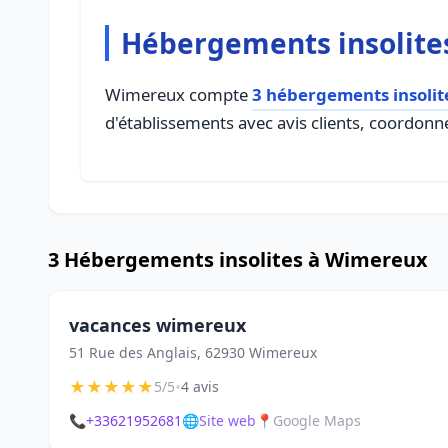
Hébergements insolite
Wimereux compte
3 hébergements insolit
d'établissements avec avis clients, coordonné
3 Hébergements insolites à Wimereux
vacances wimereux
51 Rue des Anglais, 62930 Wimereux
★
★
★
★
★
•
5/5
4 avis
📞
+33621952681
🌐
Site web
📍
Google Maps