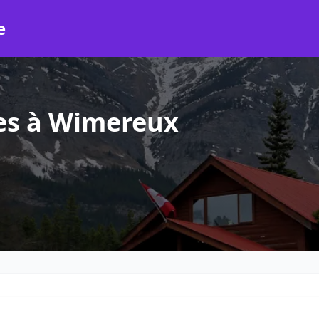
e
es à Wimereux