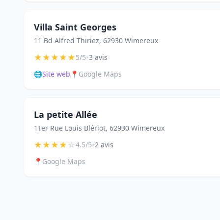
Villa Saint Georges
11 Bd Alfred Thiriez, 62930 Wimereux
★
★
★
★
★
•
5/5
3 avis
🌐
Site web
📍
Google Maps
La petite Allée
1Ter Rue Louis Blériot, 62930 Wimereux
★
★
★
★
☆
•
4.5/5
2 avis
📍
Google Maps