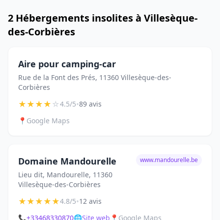
2 Hébergements insolites à Villesèque-
des-Corbières
Aire pour camping-car
Rue de la Font des Prés, 11360 Villesèque-des-
Corbières
★
★
★
★
☆
•
4.5/5
89 avis
📍
Google Maps
Domaine Mandourelle
www.mandourelle.be
Lieu dit, Mandourelle, 11360
Villesèque-des-Corbières
★
★
★
★
★
•
4.8/5
12 avis
📞
+33468330870
🌐
Site web
📍
Google Maps