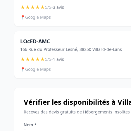
★
★
★
★
★
•
5/5
3 avis
📍
Google Maps
LOcED-AMC
166 Rue du Professeur Lesné, 38250 Villard-de-Lans
★
★
★
★
★
•
5/5
1 avis
📍
Google Maps
Vérifier les disponibilités à Vi
Recevez des devis gratuits de Hébergements insolites 
Nom *