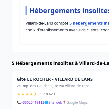
Hébergements insolites
Villard-de-Lans compte
5 hébergements ins
choix d'établissements avec avis clients, coo
5 Hébergements insolites à Villard-de-L
Gite LE ROCHER - VILLARD DE LANS
24 Imp. des Gauchets, 38250 Villard-de-Lans
★
★
★
★
★
•
5/5
10 avis
📞
+33620419112
🌐
Site web
📍
Google Maps