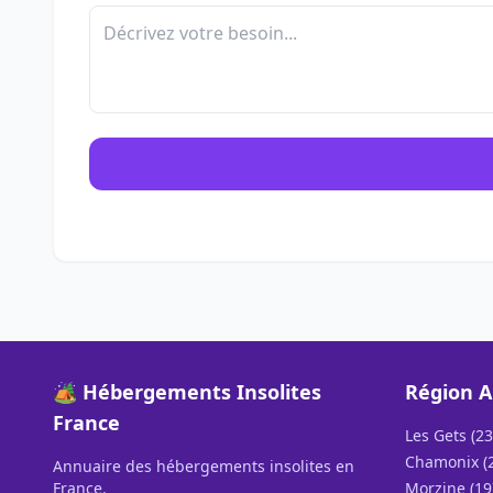
🏕️ Hébergements Insolites
Région A
France
Les Gets (23
Chamonix (
Annuaire des hébergements insolites en
France.
Morzine (19