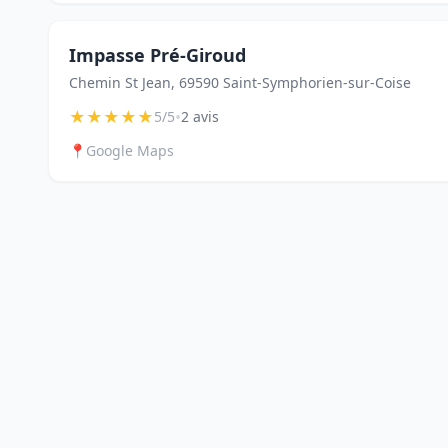
Impasse Pré-Giroud
Chemin St Jean, 69590 Saint-Symphorien-sur-Coise
★
★
★
★
★
•
5/5
2 avis
📍
Google Maps