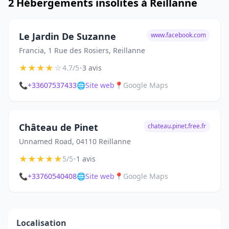
2 Hébergements insolites à Reillanne
Le Jardin De Suzanne
www.facebook.com
Francia, 1 Rue des Rosiers, Reillanne
★
★
★
★
☆
•
4.7/5
3 avis
📞
+33607537433
🌐
Site web
📍
Google Maps
Château de Pinet
chateau.pinet.free.fr
Unnamed Road, 04110 Reillanne
★
★
★
★
★
•
5/5
1 avis
📞
+33760540408
🌐
Site web
📍
Google Maps
Localisation