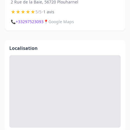
2 Rue de la Baie, 56720 Plouharnel
★
★
★
★
★
•
5/5
1 avis
📞
+33297523093
📍
Google Maps
Localisation