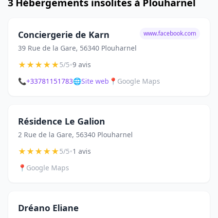
3 Hébergements insolites à Plouharnel
Conciergerie de Karn
www.facebook.com
39 Rue de la Gare, 56340 Plouharnel
★
★
★
★
★
•
5/5
9 avis
📞
+33781151783
🌐
Site web
📍
Google Maps
Résidence Le Galion
2 Rue de la Gare, 56340 Plouharnel
★
★
★
★
★
•
5/5
1 avis
📍
Google Maps
Dréano Eliane