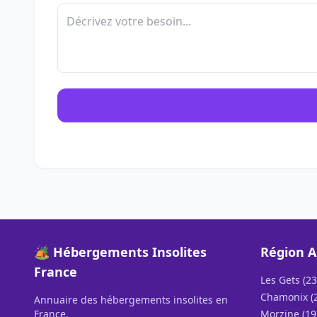
🏕️ Hébergements Insolites
Région A
France
Les Gets (23
Chamonix (
Annuaire des hébergements insolites en
France.
Morzine (19