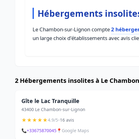
Hébergements insolite
Le Chambon-sur-Lignon compte
2 hébergem
un large choix d'établissements avec avis cli
2 Hébergements insolites à Le Chambon
Gîte le Lac Tranquille
43400 Le Chambon-sur-Lignon
★
★
★
★
★
•
4.9/5
16 avis
📞
+33675870045
📍
Google Maps