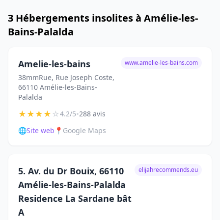
3 Hébergements insolites à Amélie-les-
Bains-Palalda
Amelie-les-bains
www.amelie-les-bains.com
38mmRue, Rue Joseph Coste,
66110 Amélie-les-Bains-
Palalda
★
★
★
★
☆
•
4.2/5
288 avis
🌐
Site web
📍
Google Maps
5. Av. du Dr Bouix, 66110
elijahrecommends.eu
Amélie-les-Bains-Palalda
Residence La Sardane bât
A